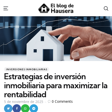
S
Menu
Categories
Posted
INVERSIONES INMOBILIARIAS
in
Estrategias de inversión
inmobiliaria para maximizar la
rentabilidad
0
Comments
5 de noviembre de 2025