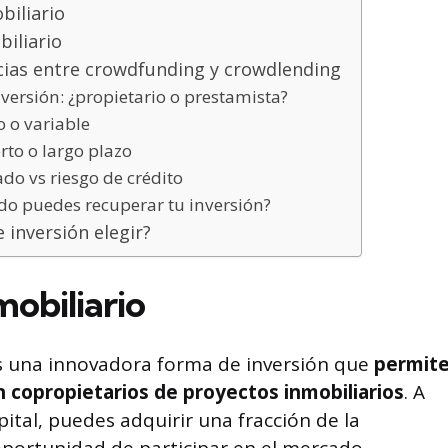
iliario
iliario
ncias entre crowdfunding y crowdlending
nversión: ¿propietario o prestamista?
o o variable
rto o largo plazo
do vs riesgo de crédito
do puedes recuperar tu inversión?
 inversión elegir?
obiliario
es una innovadora forma de inversión que
permit
n copropietarios de proyectos inmobiliarios
. A
ital, puedes adquirir una fracción de la