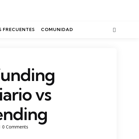
Search
 FRECUENTES
COMUNIDAD
unding
ario vs
ending
0
Comments