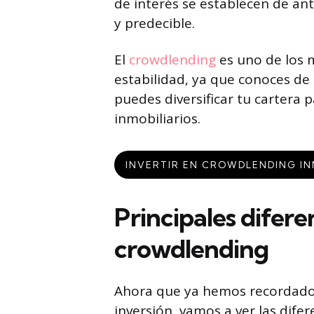
de interés se establecen de an
y predecible.
El
crowdlending
es uno de los 
estabilidad, ya que conoces d
puedes diversificar tu cartera 
inmobiliarios.
INVERTIR EN CROWDLENDING IN
Principales difer
crowdlending
Ahora que ya hemos recordado 
inversión, vamos a ver las difer