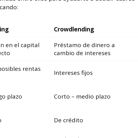
scando:
ing
Crowdlending
n en el capital
Préstamo de dinero a
ecto
cambio de intereses
posibles rentas
Intereses fijos
go plazo
Corto – medio plazo
o
De crédito