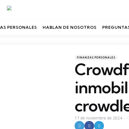
AS PERSONALES
HABLAN DE NOSOTROS
PREGUNTAS
Categories
Posted
FINANZAS PERSONALES
in
Crowdf
inmobili
crowdl
17 de noviembre de 2024