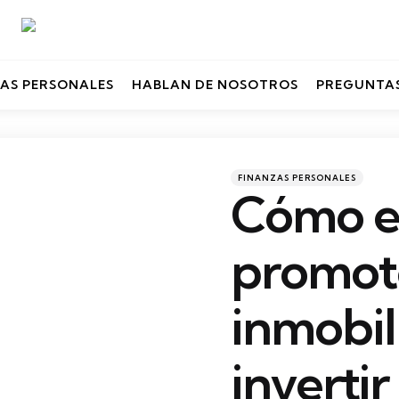
AS PERSONALES
HABLAN DE NOSOTROS
PREGUNTAS
Categories
Posted
FINANZAS PERSONALES
in
Cómo el
promot
inmobil
invertir