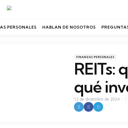
AS PERSONALES
HABLAN DE NOSOTROS
PREGUNTAS
Categories
Posted
FINANZAS PERSONALES
in
REITs: 
qué inve
12 de diciembre de 2024