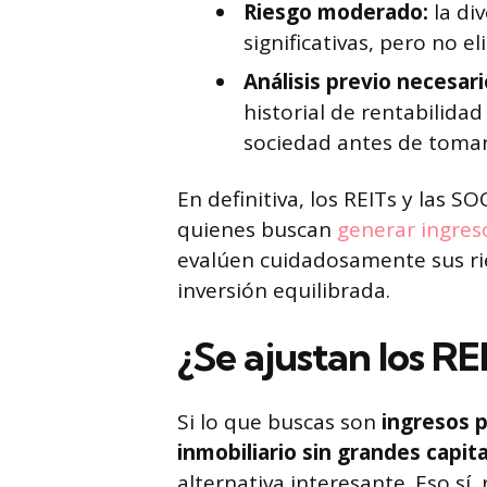
Riesgo moderado:
la di
significativas, pero no e
Análisis previo necesar
historial de rentabilida
sociedad antes de tomar
En definitiva, los REITs y las 
quienes buscan
generar ingres
evalúen cuidadosamente sus rie
inversión equilibrada.
¿Se ajustan los REI
Si lo que buscas son
ingresos p
inmobiliario sin grandes capit
alternativa interesante. Eso sí