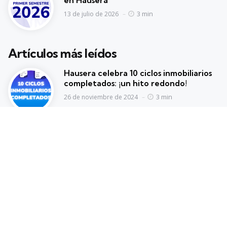
en Hausera
3 min
13 de julio de 2026
Artículos más leídos
Hausera celebra 10 ciclos inmobiliarios
completados: ¡un hito redondo!
3 min
26 de noviembre de 2024
Ayuda
Promociones
FAQs
Plan Amigo
Cómo invertir en Hausera
Fidelización
@2023. El blog de Hausera