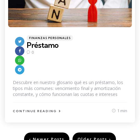
Categories
Posted
FINANZAS PERSONALES
in
Préstamo
0
Descubre en nuestro glosario qué es un préstamo, los
tipos más comunes: vencimiento final y amortización
constante, y cómo funcionan las cuotas e intereses
1 min
CONTINUE READING
Navegación
Newer Posts
Older Posts