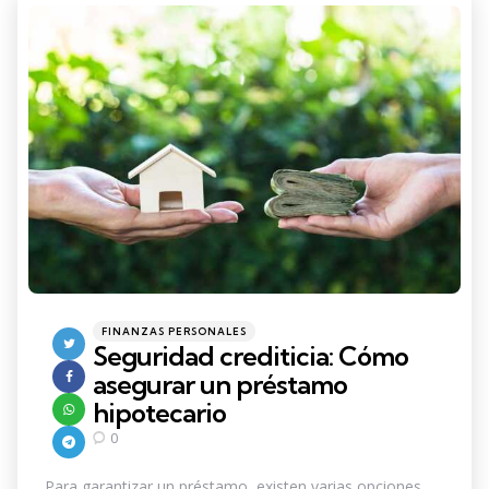
Categories
Posted
FINANZAS PERSONALES
in
Seguridad crediticia: Cómo
asegurar un préstamo
hipotecario
0
Para garantizar un préstamo, existen varias opciones.