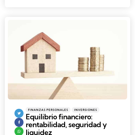
Categories
Posted
FINANZAS PERSONALES
INVERSIONES
in
Equilibrio financiero:
rentabilidad, seguridad y
liquidez