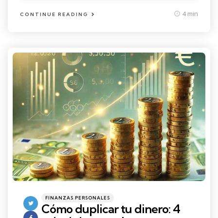
4 min
CONTINUE READING
Categories
Posted
FINANZAS PERSONALES
in
Cómo duplicar tu dinero: 4