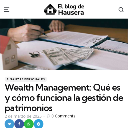
S
Menu
Categories
Posted
FINANZAS PERSONALES
in
Wealth Management: Qué es
y cómo funciona la gestión de
patrimonios
0
Comments
2 de marzo de 2025