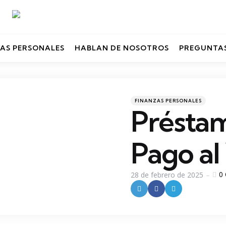
AS PERSONALES
HABLAN DE NOSOTROS
PREGUNTAS
Categories
Posted
FINANZAS PERSONALES
in
Préstam
Pago al
0
28 de febrero de 2025