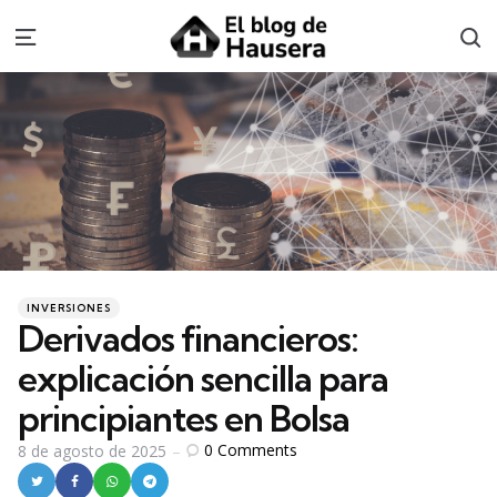
S
Menu
Categories
Posted
INVERSIONES
in
Derivados financieros:
explicación sencilla para
principiantes en Bolsa
0
Comments
8 de agosto de 2025