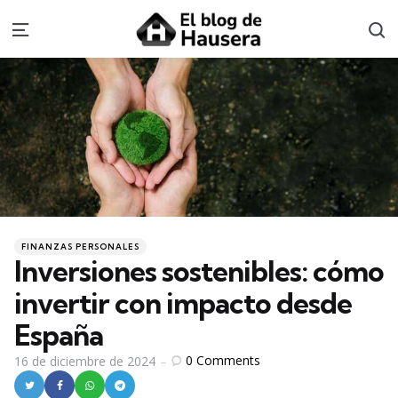
S
Menu
Categories
Posted
FINANZAS PERSONALES
in
Inversiones sostenibles: cómo
invertir con impacto desde
España
0
Comments
16 de diciembre de 2024