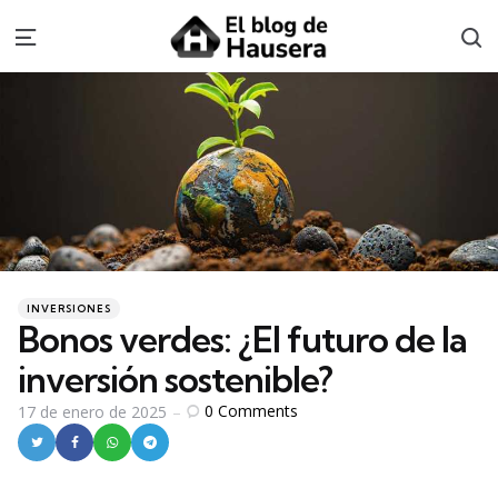
S
Menu
Categories
Posted
INVERSIONES
in
Bonos verdes: ¿El futuro de la
inversión sostenible?
0
Comments
17 de enero de 2025