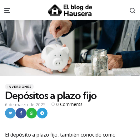
S
Menu
Categories
Posted
INVERSIONES
in
Depósitos a plazo fijo
0
Comments
6 de marzo de 2025
El depósito a plazo fijo, también conocido como