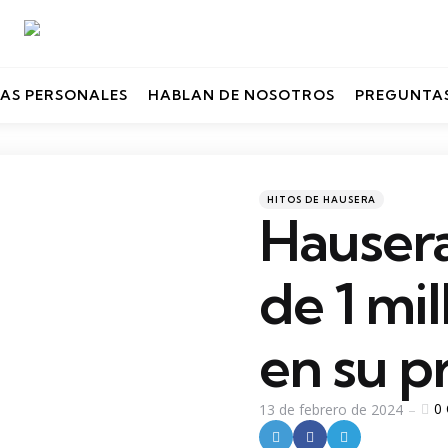
AS PERSONALES
HABLAN DE NOSOTROS
PREGUNTAS
Categories
Posted
HITOS DE HAUSERA
in
Hausera
de 1 mi
en su p
0
13 de febrero de 2024