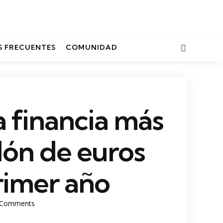
Search
 FRECUENTES
COMUNIDAD
 financia más
llón de euros
rimer año
Comments