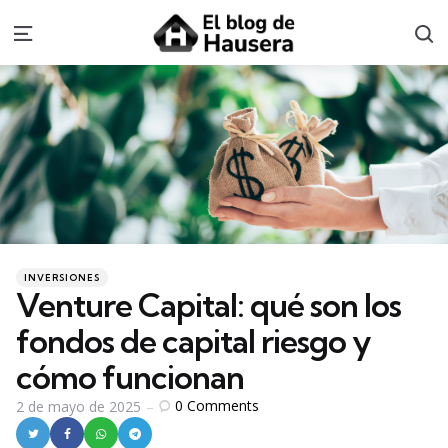
S
Menu
Categories
Posted
INVERSIONES
in
Venture Capital: qué son los
fondos de capital riesgo y
cómo funcionan
0
Comments
2 de mayo de 2025