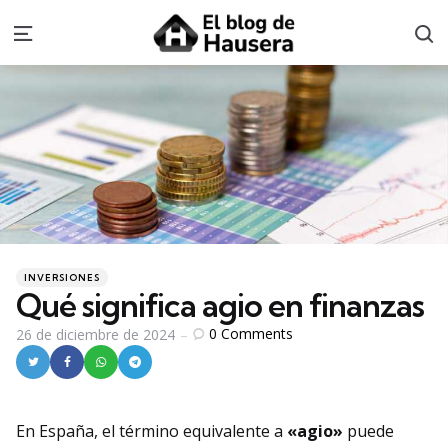
S
Menu
Categories
Posted
INVERSIONES
in
Qué significa agio en finanzas
0
Comments
26 de diciembre de 2024
En España, el término equivalente a
«agio»
puede