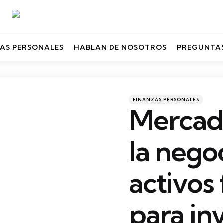
AS PERSONALES
HABLAN DE NOSOTROS
PREGUNTAS
Categories
Posted
FINANZAS PERSONALES
in
Mercado
la nego
activos
para in