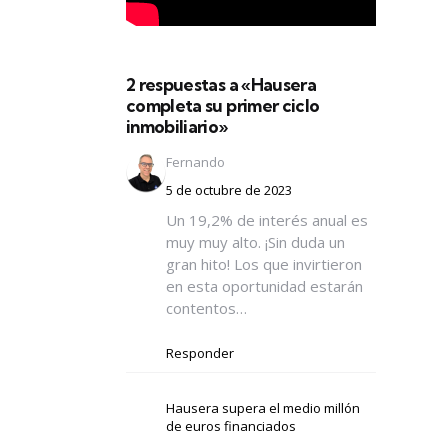
2 respuestas a «Hausera
completa su primer ciclo
inmobiliario»
Fernando
5 de octubre de 2023
Un 19,2% de interés anual es
muy muy alto. ¡Sin duda un
gran hito! Los que invirtieron
en esta oportunidad estarán
contentos…
Responder
Hausera supera el medio millón
de euros financiados