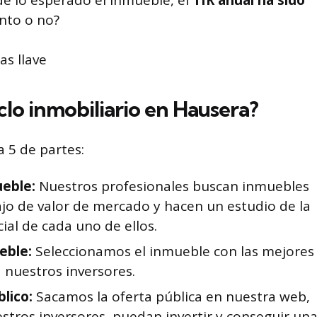
de lo esperado el inmueble, el
TIR anual ha sido
ento o no?
clo inmobiliario en Hausera?
 5 de partes:
eble:
Nuestros profesionales buscan inmuebles
jo de valor de mercado y hacen un estudio de la
ial de cada uno de ellos.
eble:
Seleccionamos el inmueble con las mejores
a nuestros inversores.
lico:
Sacamos la oferta pública en nuestra web,
stros inversores, puedan invertir y conseguir un