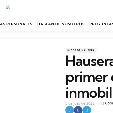
AS PERSONALES
HABLAN DE NOSOTROS
PREGUNTAS
Categories
Posted
HITOS DE HAUSERA
in
Hausera
primer 
inmobil
2
Com
5 de julio de 2023