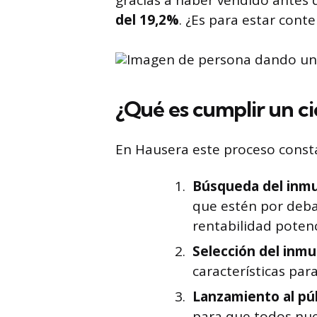
gracias a haber vendido antes 
del 19,2%
. ¿Es para estar cont
¿Qué es cumplir un ci
En Hausera este proceso consta
Búsqueda del inmu
que estén por deba
rentabilidad potenc
Selección del inmu
características par
Lanzamiento al púb
para que todos nue