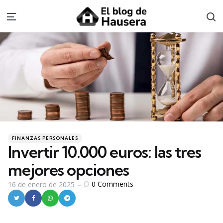
S
Menu
Categories
Posted
FINANZAS PERSONALES
in
Invertir 10.000 euros: las tres
mejores opciones
0
Comments
16 de enero de 2025