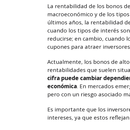
La rentabilidad de los bonos d
macroeconómico y de los tipos d
últimos años, la rentabilidad 
cuando los tipos de interés son
reducirse; en cambio, cuando l
cupones para atraer inversores
Actualmente, los bonos de alt
rentabilidades que suelen situa
cifra puede cambiar dependien
económica
. En mercados emerg
pero con un riesgo asociado má
Es importante que los inversore
intereses, ya que estos refleja