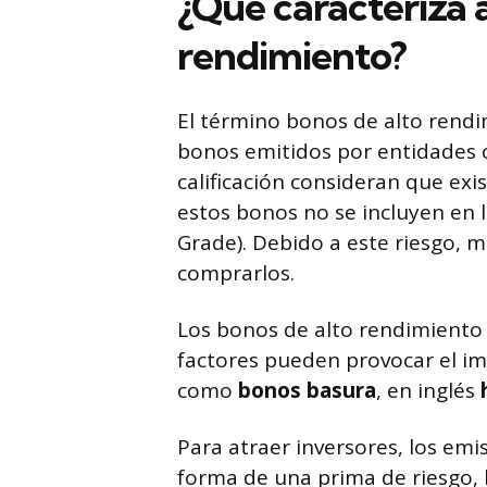
¿Qué caracteriza a
rendimiento?
El término bonos de alto rendi
bonos emitidos por entidades co
calificación consideran que exi
estos bonos no se incluyen en 
Grade). Debido a este riesgo, m
comprarlos.
Los bonos de alto rendimiento 
factores pueden provocar el i
como
bonos basura
, en inglés
Para atraer inversores, los emi
forma de una prima de riesgo, 