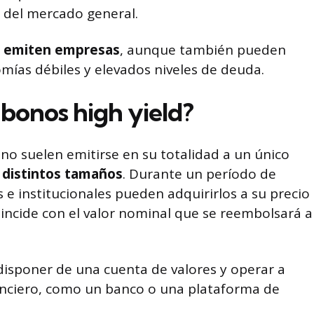
a del mercado general.
s emiten empresas
, aunque también pueden
ías débiles y elevados niveles de deuda.
 bonos high yield?
no suelen emitirse en su totalidad a un único
 distintos tamaños
. Durante un período de
s e institucionales pueden adquirirlos a su precio
incide con el valor nominal que se reembolsará a
disponer de una cuenta de valores y operar a
anciero, como un banco o una plataforma de