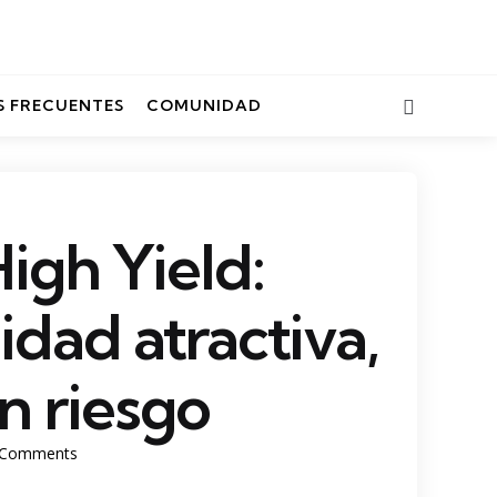
Search
 FRECUENTES
COMUNIDAD
igh Yield:
idad atractiva,
n riesgo
Comments