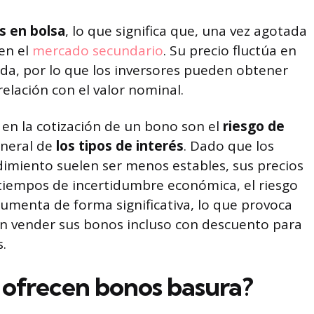
s en bolsa
, lo que significa que, una vez agotada
en el
mercado secundario
. Su precio fluctúa en
nda, por lo que los inversores pueden obtener
relación con el valor nominal.
 en la cotización de un bono son el
riesgo de
eneral de
los tipos de interés
. Dado que los
imiento suelen ser menos estables, sus precios
n tiempos de incertidumbre económica, el riesgo
umenta de forma significativa, lo que provoca
 vender sus bonos incluso con descuento para
s.
 ofrecen bonos basura?