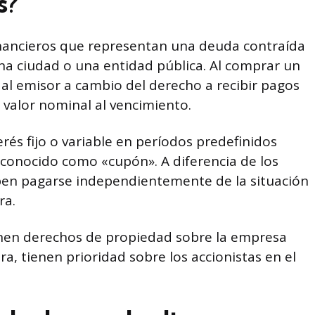
s?
nancieros que representan una deuda contraída
a ciudad o una entidad pública. Al comprar un
 al emisor a cambio del derecho a recibir pagos
l valor nominal al vencimiento.
rés fijo o variable en períodos predefinidos
, conocido como «cupón». A diferencia de los
eben pagarse independientemente de la situación
ra.
enen derechos de propiedad sobre la empresa
a, tienen prioridad sobre los accionistas en el