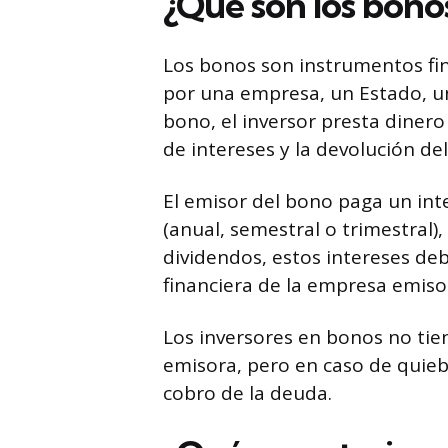
¿Qué son los bono
Los bonos son instrumentos fi
por una empresa, un Estado, un
bono, el inversor presta dinero
de intereses y la devolución de
El emisor del bono paga un inte
(anual, semestral o trimestral)
dividendos, estos intereses d
financiera de la empresa emiso
Los inversores en bonos no ti
emisora, pero en caso de quiebr
cobro de la deuda.