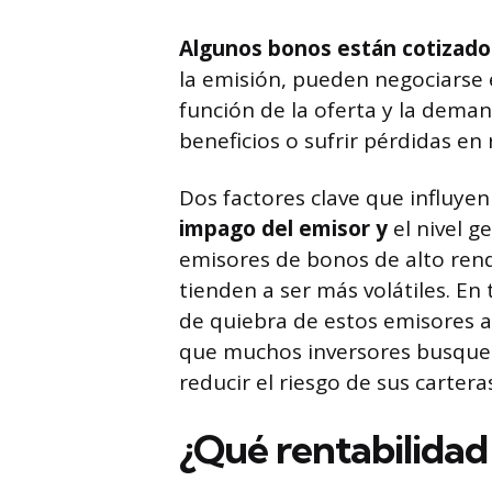
Algunos bonos están cotizado
la emisión, pueden negociarse 
función de la oferta y la dema
beneficios o sufrir pérdidas en 
Dos factores clave que influyen
impago del emisor y
el nivel g
emisores de bonos de alto rend
tienden a ser más volátiles. E
de quiebra de estos emisores a
que muchos inversores busquen
reducir el riesgo de sus cartera
¿Qué rentabilidad