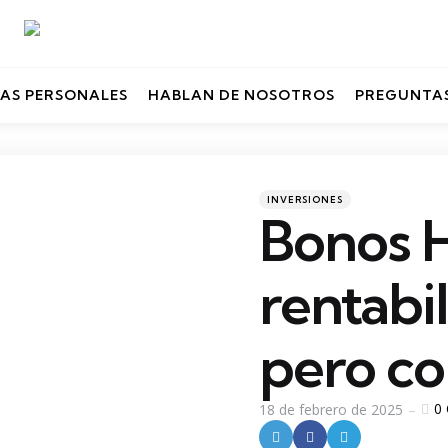
AS PERSONALES
HABLAN DE NOSOTROS
PREGUNTAS
Categories
Posted
INVERSIONES
in
Bonos H
rentabil
pero co
0
18 de febrero de 2025