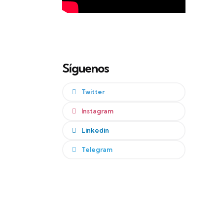
Síguenos
Twitter
Instagram
Linkedin
Telegram