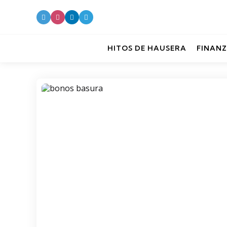
HITOS DE HAUSERA
FINANZ