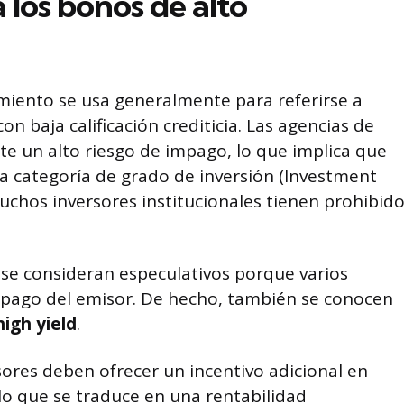
 los bonos de alto
miento se usa generalmente para referirse a
n baja calificación crediticia. Las agencias de
ste un alto riesgo de impago, lo que implica que
la categoría de grado de inversión (Investment
uchos inversores institucionales tienen prohibid
se consideran especulativos porque varios
mpago del emisor. De hecho, también se conocen
high yield
.
sores deben ofrecer un incentivo adicional en
lo que se traduce en una rentabilidad