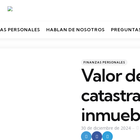
AS PERSONALES
HABLAN DE NOSOTROS
PREGUNTAS
Categories
Posted
FINANZAS PERSONALES
in
Valor d
catastra
inmueb
30 de diciembre de 2024