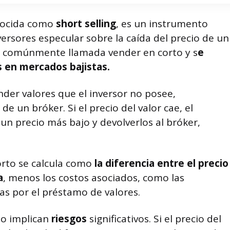
onocida como
short selling
, es un instrumento
versores especular sobre la caída del precio de un
es comúnmente llamada vender en corto y s
e
s en mercados bajistas.
nder valores que el inversor no posee,
e un bróker. Si el precio del valor cae, el
un precio más bajo y devolverlos al bróker,
orto se calcula como
la diferencia entre el precio
a
, menos los costos asociados, como las
as por el préstamo de valores.
to implican
riesgos
significativos. Si el precio del