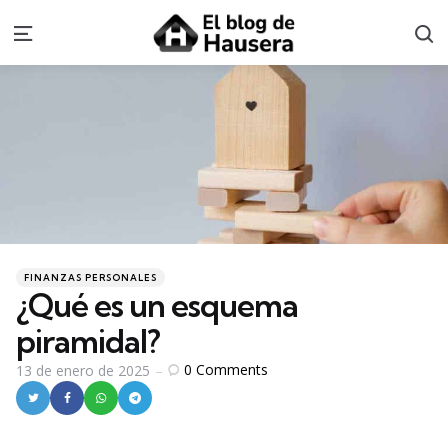
S
Menu
Categories
Posted
FINANZAS PERSONALES
in
¿Qué es un esquema
piramidal?
0
Comments
13 de enero de 2025