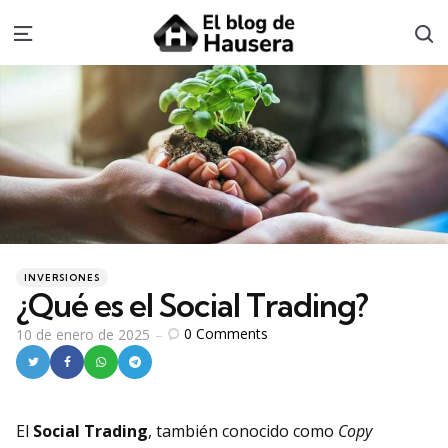
S
Menu
Categories
Posted
INVERSIONES
in
¿Qué es el Social Trading?
0
Comments
10 de enero de 2025
El
Social Trading
, también conocido como
Copy