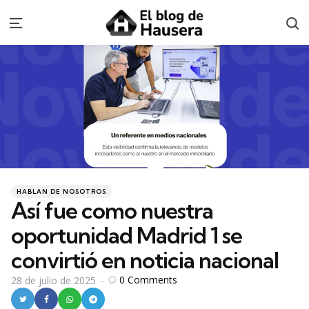
S
Menu
Categories
Posted
HABLAN DE NOSOTROS
in
Así fue como nuestra
oportunidad Madrid 1 se
convirtió en noticia nacional
0
Comments
28 de julio de 2025