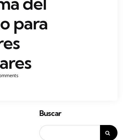
ma del
o para
res
lares
omments
Buscar