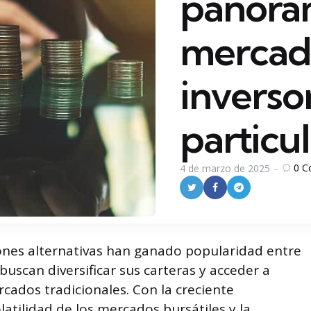
panora
mercad
inverso
particu
0
C
4 de marzo de 2025
siones alternativas han ganado popularidad entre
buscan diversificar sus carteras y acceder a
cados tradicionales. Con la creciente
atilidad de los mercados bursátiles y la