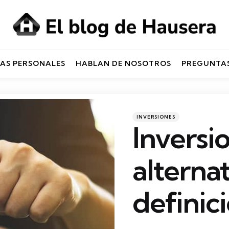
AS PERSONALES
HABLAN DE NOSOTROS
PREGUNTAS
Categories
Posted
INVERSIONES
in
Inversi
alternat
definic