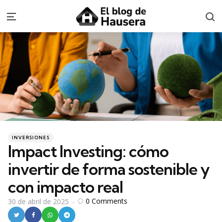
S
Menu
Categories
Posted
INVERSIONES
in
Impact Investing: cómo
invertir de forma sostenible y
con impacto real
0
Comments
30 de abril de 2025