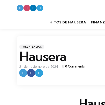
HITOS DE HAUSERA
FINANZ
Categories
Posted
TOKENIZACION
in
Hausera
0
Comments
21 de noviembre de 2024
Haus