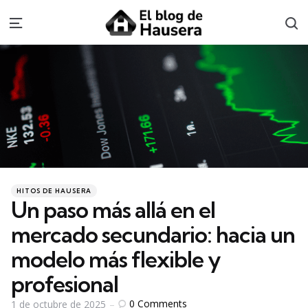
S
Menu
Categories
Posted
HITOS DE HAUSERA
in
Un paso más allá en el
mercado secundario: hacia un
modelo más flexible y
profesional
0
Comments
1 de octubre de 2025