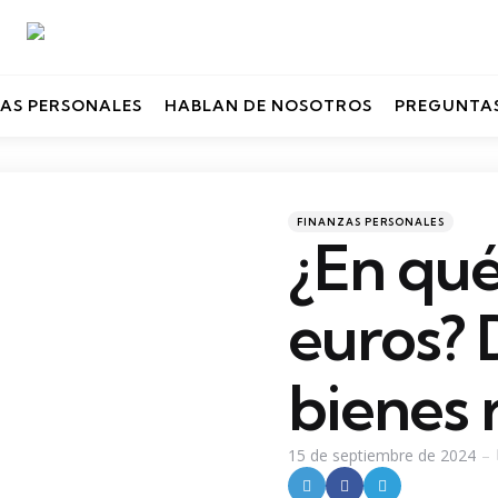
AS PERSONALES
HABLAN DE NOSOTROS
PREGUNTAS
Categories
Posted
FINANZAS PERSONALES
in
¿En qué
euros? D
bienes 
15 de septiembre de 2024