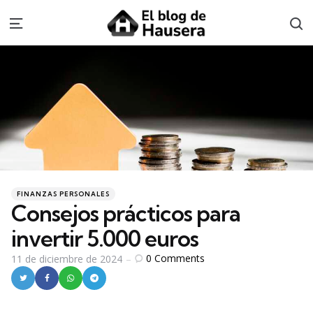
S
Menu
Categories
Posted
FINANZAS PERSONALES
in
Consejos prácticos para
invertir 5.000 euros
0
Comments
11 de diciembre de 2024